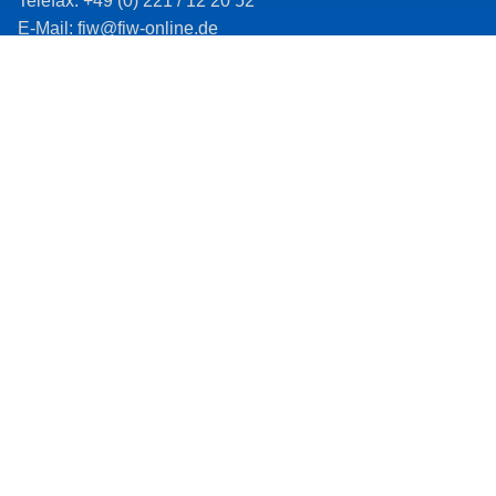
Telefax: +49 (0) 221 / 12 20 52
E-Mail: fiw@fiw-online.de
Impressum
Datenschutz