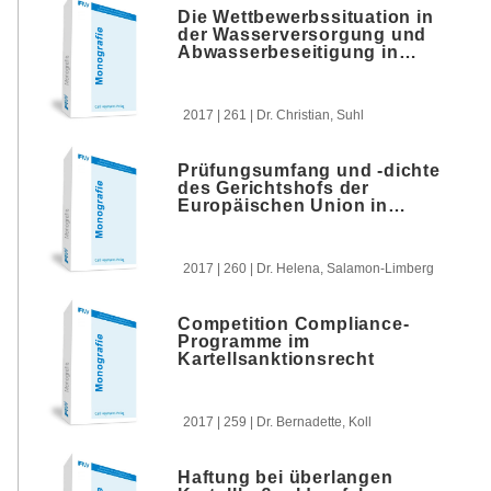
Die Wettbewerbssituation in
der Wasserversorgung und
Abwasserbeseitigung in
Deutschland – Rechtlicher
Rahmen und Beteiligungs-
und
2017 | 261 | Dr. Christian, Suhl
Markteintrittsmöglichkeiten
privater Unternehmen
Prüfungsumfang und -dichte
des Gerichtshofs der
Europäischen Union in
Fusionskontrollprozessen
unter besonderer
Berücksichtigung der
2017 | 260 | Dr. Helena, Salamon-Limberg
Kontrolle ökonomischer
Analysen
Competition Compliance-
Programme im
Kartellsanktionsrecht
2017 | 259 | Dr. Bernadette, Koll
Haftung bei überlangen