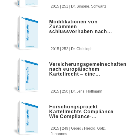
2015 | 251 | Dr. Simone, Schwartz
Modifikationen von
Zusammen-
schlussvorhaben nach
Freigabe – Eine
Untersuchung der
Freigabewirkung von
2015 | 252 | Dr. Christoph
Freigabeentscheidungen
nach dem GWB
Versicherungsgemeinschaften
nach europäischem
Kartellrecht – eine
Untersuchung unter Geltung
der Verordnung (EU) Nr.
2672010
2015 | 250 | Dr. Jens, Hoffmann
Forschungsprojekt
Kartellrechts-Compliance
Wie Compliance-
Maßnahmen
Kartellrechtsverstöße
2015 | 249 | Georg / Herold, Götz,
verhindern und zum
Johannes
Unternehmenserfolg