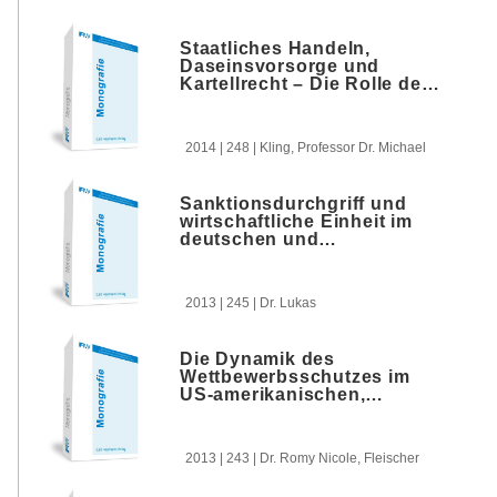
beitragen können
Staatliches Handeln,
Daseinsvorsorge und
Kartellrecht – Die Rolle der
europäischen
Wettbewerbsregeln im
öffentlichen Sektor –
2014 | 248 | Kling, Professor Dr. Michael
Sanktionsdurchgriff und
wirtschaftliche Einheit im
deutschen und
europäischen Kartellrecht
2013 | 245 | Dr. Lukas
Die Dynamik des
Wettbewerbsschutzes im
US-amerikanischen,
europäischen und
australischen Kartellrecht –
eine rechtsvergleichende
2013 | 243 | Dr. Romy Nicole, Fleischer
Untersuchung zu Sec. 2
Sherman Act, Art. 102 AEUV