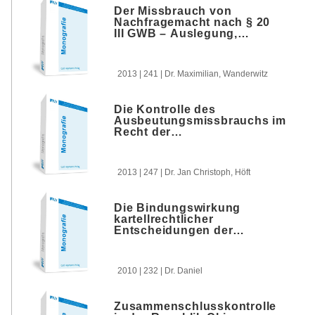
und Sec. 46 CCA 2010
Der Missbrauch von
Nachfragemacht nach § 20
III GWB – Auslegung,
Stellung und Anwendung
der Norm
2013 | 241 | Dr. Maximilian, Wanderwitz
Die Kontrolle des
Ausbeutungsmissbrauchs im
Recht der
Wettbewerbsbeschränkungen
2013 | 247 | Dr. Jan Christoph, Höft
Die Bindungswirkung
kartellrechtlicher
Entscheidungen der
Kommission sowie
deutscher und
mitgliedstaatlicher
2010 | 232 | Dr. Daniel
Kartellbehörenden und
Gerichte im deutschen
Zivilprozess
Zusammenschlusskontrolle