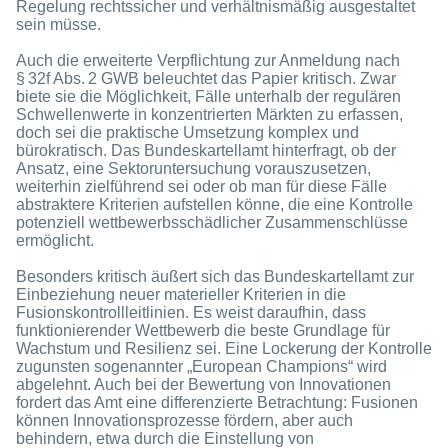
Regelung rechtssicher und verhältnismäßig ausgestaltet
sein müsse.
Auch die erweiterte Verpflichtung zur Anmeldung nach
§ 32f Abs. 2 GWB beleuchtet das Papier kritisch. Zwar
biete sie die Möglichkeit, Fälle unterhalb der regulären
Schwellenwerte in konzentrierten Märkten zu erfassen,
doch sei die praktische Umsetzung komplex und
bürokratisch. Das Bundeskartellamt hinterfragt, ob der
Ansatz, eine Sektoruntersuchung vorauszusetzen,
weiterhin zielführend sei oder ob man für diese Fälle
abstraktere Kriterien aufstellen könne, die eine Kontrolle
potenziell wettbewerbsschädlicher Zusammenschlüsse
ermöglicht.
Besonders kritisch äußert sich das Bundeskartellamt zur
Einbeziehung neuer materieller Kriterien in die
Fusionskontrollleitlinien. Es weist daraufhin, dass
funktionierender Wettbewerb die beste Grundlage für
Wachstum und Resilienz sei. Eine Lockerung der Kontrolle
zugunsten sogenannter „European Champions“ wird
abgelehnt. Auch bei der Bewertung von Innovationen
fordert das Amt eine differenzierte Betrachtung: Fusionen
können Innovationsprozesse fördern, aber auch
behindern, etwa durch die Einstellung von