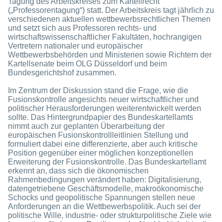
Tagung des Arbeitskreises zum Kartellrecht
(„Professorentagung“) statt. Der Arbeitskreis tagt jährlich zu
verschiedenen aktuellen wettbewerbsrechtlichen Themen
und setzt sich aus Professoren rechts- und
wirtschaftswissenschaftlicher Fakultäten, hochrangigen
Vertretern nationaler und europäischer
Wettbewerbsbehörden und Ministerien sowie Richtern der
Kartellsenate beim OLG Düsseldorf und beim
Bundesgerichtshof zusammen.
Im Zentrum der Diskussion stand die Frage, wie die
Fusionskontrolle angesichts neuer wirtschaftlicher und
politischer Herausforderungen weiterentwickelt werden
sollte. Das Hintergrundpapier des Bundeskartellamts
nimmt auch zur geplanten Überarbeitung der
europäischen Fusionskontrollleitlinien Stellung und
formuliert dabei eine differenzierte, aber auch kritische
Position gegenüber einer möglichen konzeptionellen
Erweiterung der Fusionskontrolle. Das Bundeskartellamt
erkennt an, dass sich die ökonomischen
Rahmenbedingungen verändert haben: Digitalisierung,
datengetriebene Geschäftsmodelle, makroökonomische
Schocks und geopolitische Spannungen stellen neue
Anforderungen an die Wettbewerbspolitik. Auch sei der
politische Wille, industrie- oder strukturpolitische Ziele wie