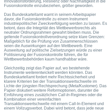
Innovationsförderung, Resilienz oder Nachhaltigkeit in die
Fusionskontrolle einzubeziehen, größer geworden.
Das Bundeskartellamt warnt in seinem Arbeitspapier
davor, die Fusionskontrolle zu einem Instrument
industriepolitischer Zweckverfolgung werden zu lassen. Es
betont, dass die Integrität des Wettbewerbsrechts als
neutraler Ordnungsrahmen gewahrt bleiben muss. Die
geltende Fusionskontrollverordnung setze klare Grenzen:
Maßgeblich für die Prüfung von Zusammenschlüssen
seien die Auswirkungen auf den Wettbewerb. Eine
Ausweitung auf politische Zielsetzungen würde zu einer
Politisierung der Fusionskontrolle führen, die für
Wettbewerbsbehörden kaum handhabbar wäre.
Gleichzeitig zeigt das Papier auf, wo bestehende
Instrumente weiterentwickelt werden könnten. Das
Bundeskartellamt fordert mehr Rechtssicherheit und
klarere Kriterien bei der Transaktionswertschwelle im
Lichte der jüngsten Rechtsprechung (Meta/Kustomer). Das
Papier diskutiert weitere Reformoptionen, darunter die
Einführung eines zusätzlichen
Call-In-
Regimes oder die
Kombination einer vereinfachten
Transaktionswertschwelle mit einem Call-In-Element und
einem Vollzugsverbot. Dabei wird betont, dass jede neue