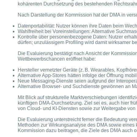
kohärenten Durchsetzung des bestehenden Rechtsra
Nach Darstellung der Kommission hat der DMA in vers
Datenportabilität: Nutzer können ihre Daten beim Wech
Wahlfreiheit bei Voreinstellungen: Alternative Such
Kontrolle über personenbezogene Daten: Nutzer erhal
dürfen; unzulässigem Profiling wird damit wirksamer b
Die Evaluierung bestätigt nach Ansicht der Kommissi
Wettbewerbschancen eröffnet habe:
Hersteller vernetzter Geräte (z. B. Wearables, Kopfhörer
Alternative App‑Stores hätten infolge der Öffnung mobi
Neue Messaging‑Dienste seien aufgrund der Interoperabi
Alternative Browser‑ und Suchdienste gewönnen an Mar
Mit Blick auf strukturelle Marktverschiebungen identif
künftigen DMA‑Durchsetzung. Ziel sei es, auch hier f
von Cloud‑ und KI‑Diensten sowie zur Weitergabe vo
Die Evaluierung unterstreicht ferner die Bedeutung ver
Methoden zur Wirkungsanalyse des DMA sowie eines kon
Kommission dazu beitragen, die Ziele des DMA auch o