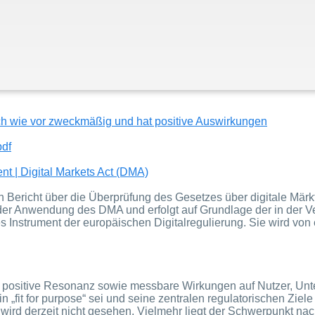
ach wie vor zweckmäßig und hat positive Auswirkungen
df
 | Digital Markets Act (DMA)
n Bericht über die Überprüfung des Gesetzes
über digitale Märkt
re der Anwendung des DMA und erfolgt auf Grundlage der in de
es Instrument der europäischen Digitalregulierung. Sie wird vo
ositive Resonanz sowie messbare Wirkungen auf Nutzer, Unter
fit for purpose“ sei und seine zentralen regulatorischen Ziele (
 wird derzeit nicht gesehen. Vielmehr liegt der Schwerpunkt n