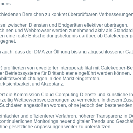
hmens.
chiedenen Bereichen zu konkret überprüfbaren Verbesserungen 
sel zwischen Diensten und Endgeräten effektiver übertragen.
maschinen und Webbrowser werden zunehmend aktiv als Standard
ten eine reale Entscheidungsbefugnis darüber, ob Gatekeeper
egegnet.
on auch, dass der DMA zur Öffnung bislang abgeschlossener G
) profitierten von erweiterter Interoperabilität mit Gatekeeper‑B
ler Betriebssysteme für Drittanbieter eingeführt werden können.
litätsverpflichtungen in den Markt eingetreten.
ktsichtbarkeit und Akzeptanz.
iziert die Kommission Cloud‑Computing‑Dienste und künstliche I
rühzeitig Wettbewerbsverzerrungen zu vermeiden. In diesem Zu
n Suchdaten angestoßen worden, ohne jedoch den bestehenden
einfachter und effizienterer Verfahren, höherer Transparenz in
tinuierlichen Monitorings neuer digitaler Trends und Geschäf
hne gesetzliche Anpassungen weiter zu unterstützen.