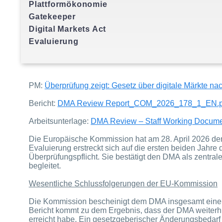
Plattformökonomie
Gatekeeper
Digital Markets Act
Evaluierung
PM:
Überprüfung zeigt: Gesetz über digitale Märkte n
Bericht:
DMA Review Report_COM_2026_178_1_EN.p
Arbeitsunterlage:
DMA Review – Staff Working Document
Die Europäische Kommission hat am 28. April 2026 de
Evaluierung erstreckt sich auf die ersten beiden Jah
Überprüfungspflicht. Sie bestätigt den DMA als zentral
begleitet.
Wesentliche Schlussfolgerungen der EU-Kommission
Die Kommission bescheinigt dem DMA insgesamt eine p
Bericht kommt zu dem Ergebnis, dass der DMA weiterhin „
erreicht habe. Ein gesetzgeberischer Änderungsbedarf