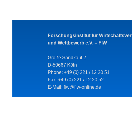
Forschungsinstitut für Wirtschaftsve
und Wettbewerb e.V. – FIW
Große Sandkaul 2
D-50667 Köln
Phone: +49 (0) 221 / 12 20 51
Fax: +49 (0) 221 / 12 20 52
E-Mail: fiw@fiw-online.de