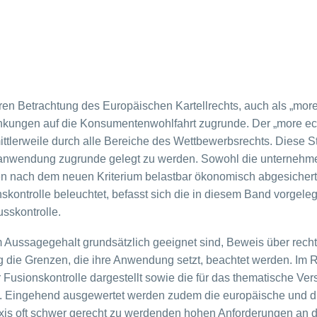
n Betrachtung des Europäischen Kartellrechts, auch als „more 
ngen auf die Konsumentenwohlfahrt zugrunde. Der „more econ
mittlerweile durch alle Bereiche des Wettbewerbsrechts. Diese 
anwendung zugrunde gelegt zu werden. Sowohl die unternehme
len nach dem neuen Kriterium belastbar ökonomisch abgesichert
ontrolle beleuchtet, befasst sich die in diesem Band vorgelegt
sskontrolle.
 Aussagegehalt grundsätzlich geeignet sind, Beweis über recht
tig die Grenzen, die ihre Anwendung setzt, beachtet werden. I
r Fusionskontrolle dargestellt sowie die für das thematische 
en. Eingehend ausgewertet werden zudem die europäische und 
raxis oft schwer gerecht zu werdenden hohen Anforderungen an