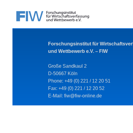
Forschungsinstitut für Wirtschaftsve
und Wettbewerb e.V. – FIW
Große Sandkaul 2
D-50667 Köln
Phone: +49 (0) 221 / 12 20 51
Fax: +49 (0) 221 / 12 20 52
E-Mail: fiw@fiw-online.de