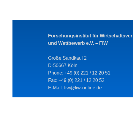
Forschungsinstitut für Wirtschaftsve
und Wettbewerb e.V. – FIW
Große Sandkaul 2
D-50667 Köln
Phone: +49 (0) 221 / 12 20 51
Fax: +49 (0) 221 / 12 20 52
E-Mail: fiw@fiw-online.de