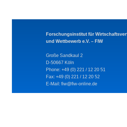
Forschungsinstitut für Wirtschaftsve
und Wettbewerb e.V. – FIW
Große Sandkaul 2
D-50667 Köln
Phone: +49 (0) 221 / 12 20 51
Fax: +49 (0) 221 / 12 20 52
E-Mail: fiw@fiw-online.de