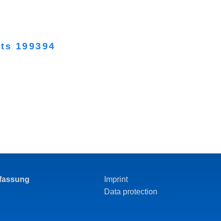
hts 199394
rfassung
Imprint
Data protection