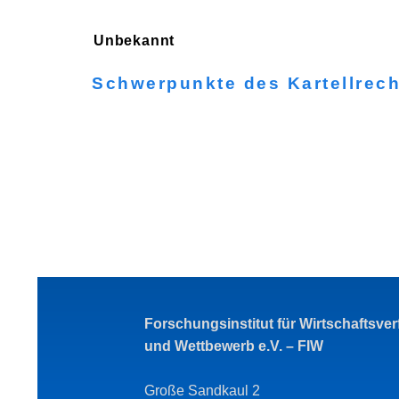
Unbekannt
Schwerpunkte des Kartellrec
Forschungsinstitut für Wirtschaftsve
und Wettbewerb e.V. – FIW
Große Sandkaul 2