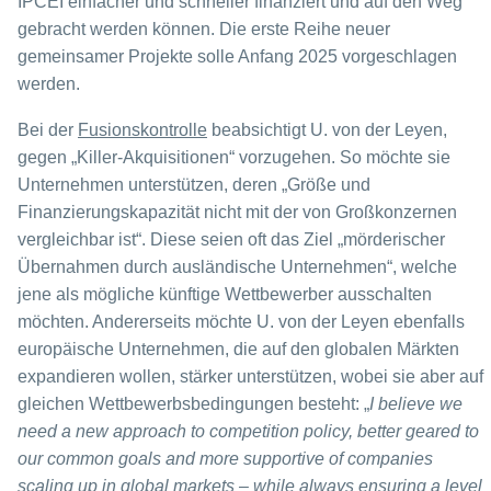
IPCEI einfacher und schneller finanziert und auf den Weg
gebracht werden können. Die erste Reihe neuer
gemeinsamer Projekte solle Anfang 2025 vorgeschlagen
werden.
Bei der
Fusionskontrolle
beabsichtigt U. von der Leyen,
gegen „Killer-Akquisitionen“ vorzugehen. So möchte sie
Unternehmen unterstützen, deren „Größe und
Finanzierungskapazität nicht mit der von Großkonzernen
vergleichbar ist“. Diese seien oft das Ziel „mörderischer
Übernahmen durch ausländische Unternehmen“, welche
jene als mögliche künftige Wettbewerber ausschalten
möchten. Andererseits möchte U. von der Leyen ebenfalls
europäische Unternehmen, die auf den globalen Märkten
expandieren wollen, stärker unterstützen, wobei sie aber auf
gleichen Wettbewerbsbedingungen besteht: „
I believe we
need a new approach to competition policy, better geared to
our common goals and more supportive of companies
scaling up in global markets – while always ensuring a level