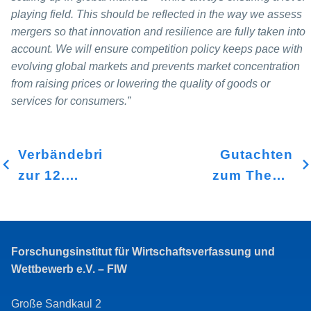
playing field.
This should be reflected in the way we assess
mergers so that innovation and resilience are fully taken into
account. We will ensure competition policy keeps pace with
evolving global markets and prevents market concentration
from raising prices or lowering the quality of goods or
services for consumers.”
Verbändebrief
Gutachten
zur 12.
zum Thema
GWB-
„Kartellrecht
Novelle wg.
und
behördlicher
Nachhaltigkeit
Forschungsinstitut für Wirtschaftsverfassung und
Rechtsdurchsetzung
des
Wettbewerb e.V. – FIW
im
Wissenschaftl
Verbraucherschutz
Beirats
Große Sandkaul 2