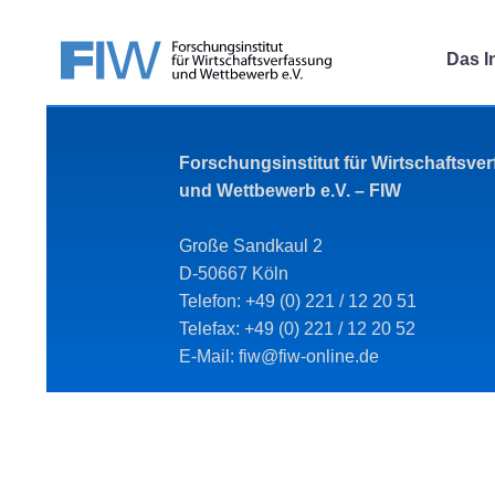
Das In
Forschungsinstitut für Wirtschaftsve
und Wettbewerb e.V. – FIW
Große Sandkaul 2
D-50667 Köln
Telefon: +49 (0) 221 / 12 20 51
Telefax: +49 (0) 221 / 12 20 52
E-Mail: fiw@fiw-online.de