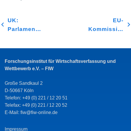
UK:
EU-
Parlament
Kommission:
verabschiedet
Erster
das Gesetz
Anwendungsfa
zur
unter der
Forschungsinstitut für Wirtschaftsverfassung und
Regulierung
Verordnung
Wettbewerb e.V. – FIW
digitaler
gegen
Märkte
Verzerrungen
Große Sandkaul 2
(Digital
im
D-50667 Köln
Telefon: +49 (0) 221 / 12 20 51
Markets,
Binnenmarkt
Telefax: +49 (0) 221 / 12 20 52
Competition
durch
E-Mail: fiw@fiw-online.de
&
Subventionen
Consumers
aus
Impressum