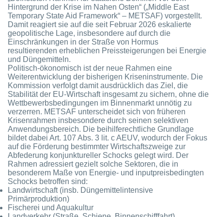
Hintergrund der Krise im Nahen Osten“ („Middle East
Temporary State Aid Framework“ – METSAF) vorgestellt.
Damit reagiert sie auf die seit Februar 2026 eskalierte
geopolitische Lage, insbesondere auf durch die
Einschränkungen in der Straße von Hormus
resultierenden erheblichen Preissteigerungen bei Energie
und Düngemitteln.
Politisch-ökonomisch ist der neue Rahmen eine
Weiterentwicklung der bisherigen Kriseninstrumente. Die
Kommission verfolgt damit ausdrücklich das Ziel, die
Stabilität der EU-Wirtschaft insgesamt zu sichern, ohne die
Wettbewerbsbedingungen im Binnenmarkt unnötig zu
verzerren. METSAF unterscheidet sich von früheren
Krisenrahmen insbesondere durch seinen selektiven
Anwendungsbereich. Die beihilferechtliche Grundlage
bildet dabei Art. 107 Abs. 3 lit. c AEUV, wodurch der Fokus
auf die Förderung bestimmter Wirtschaftszweige zur
Abfederung konjunktureller Schocks gelegt wird. Der
Rahmen adressiert gezielt solche Sektoren, die in
besonderem Maße von Energie- und inputpreisbedingten
Schocks betroffen sind:
Landwirtschaft (insb. Düngemittelintensive
Primärproduktion)
Fischerei und Aquakultur
Landverkehr (Straße, Schiene, Binnenschifffahrt)