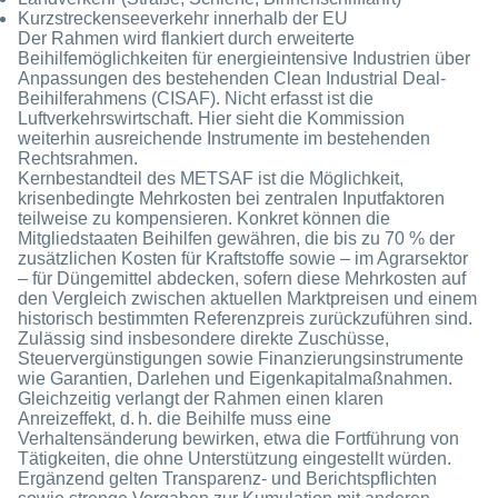
Kurzstreckenseeverkehr innerhalb der EU
Der Rahmen wird flankiert durch erweiterte
Beihilfemöglichkeiten für energieintensive Industrien über
Anpassungen des bestehenden Clean Industrial Deal-
Beihilferahmens (CISAF
)
. Nicht erfasst ist die
Luftverkehrswirtschaft. Hier sieht die Kommission
weiterhin ausreichende Instrumente im bestehenden
Rechtsrahmen.
Kernbestandteil des METSAF ist die Möglichkeit,
krisenbedingte Mehrkosten bei zentralen Inputfaktoren
teilweise zu kompensieren. Konkret können die
Mitgliedstaaten Beihilfen gewähren, die bis zu 70 % der
zusätzlichen Kosten für Kraftstoffe sowie – im Agrarsektor
– für Düngemittel abdecken, sofern diese Mehrkosten auf
den Vergleich zwischen aktuellen Marktpreisen und einem
historisch bestimmten Referenzpreis zurückzuführen sind.
Zulässig sind insbesondere direkte Zuschüsse,
Steuervergünstigungen sowie Finanzierungsinstrumente
wie Garantien, Darlehen und Eigenkapitalmaßnahmen.
Gleichzeitig verlangt der Rahmen einen klaren
Anreizeffekt, d. h. die Beihilfe muss eine
Verhaltensänderung bewirken, etwa die Fortführung von
Tätigkeiten, die ohne Unterstützung eingestellt würden.
Ergänzend gelten Transparenz- und Berichtspflichten