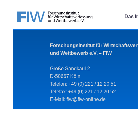
Das In
Forschungsinstitut für Wirtschaftsve
und Wettbewerb e.V. – FIW
Große Sandkaul 2
D-50667 Köln
Telefon: +49 (0) 221 / 12 20 51
Telefax: +49 (0) 221 / 12 20 52
E-Mail: fiw@fiw-online.de