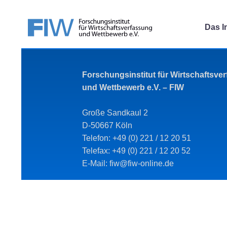
Das In
Forschungsinstitut für Wirtschaftsve
und Wettbewerb e.V. – FIW
Große Sandkaul 2
D-50667 Köln
Telefon: +49 (0) 221 / 12 20 51
Telefax: +49 (0) 221 / 12 20 52
E-Mail: fiw@fiw-online.de