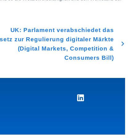
UK: Parlament verabschiedet das
setz zur Regulierung digitaler Märkte
(Digital Markets, Competition &
Consumers Bill)