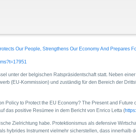
tects Our People, Strengthens Our Economy And Prepares For
i9ms?t=17951
sel unter der belgischen Ratspräsidentschaft statt. Neben eine
tbewerb (EU-Kommission) und zuständig für den Bereich der Drit
ion Policy to Protect the EU Economy? The Present and Future 
f das positive Resümee in dem Bericht von Enrico Letta (
http
stische Zielrichtung habe. Protektionismus als defensive Wirtscha
ls hybrides Instrument vielmehr sicherstellen, dass innerhalb 