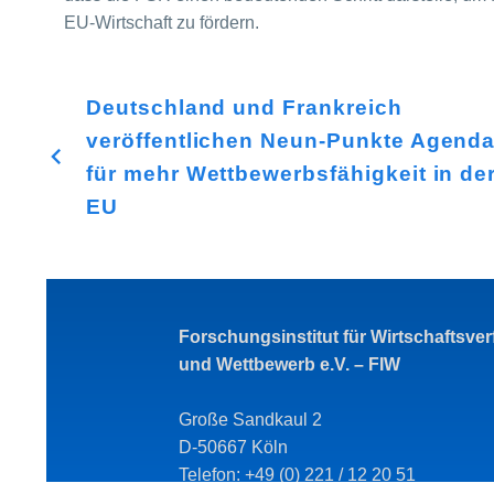
EU-Wirtschaft zu fördern.
Deutschland und Frankreich
veröffentlichen Neun-Punkte Agend
für mehr Wettbewerbsfähigkeit in de
EU
Forschungsinstitut für Wirtschaftsve
und Wettbewerb e.V. – FIW
Große Sandkaul 2
D-50667 Köln
Telefon: +49 (0) 221 / 12 20 51