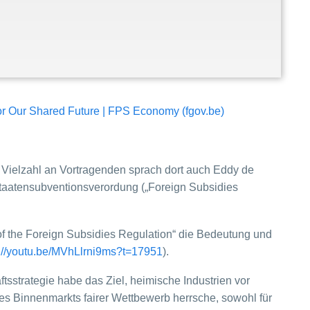
 Our Shared Future | FPS Economy (fgov.be)
r Vielzahl an Vortragenden sprach dort auch Eddy de
tstaatensubventionsverordung („Foreign Subsidies
of the Foreign Subsidies Regulation“ die Bedeutung und
s://youtu.be/MVhLlrni9ms?t=17951
).
ftsstrategie habe das Ziel, heimische Industrien vor
des Binnenmarkts fairer Wettbewerb herrsche, sowohl für