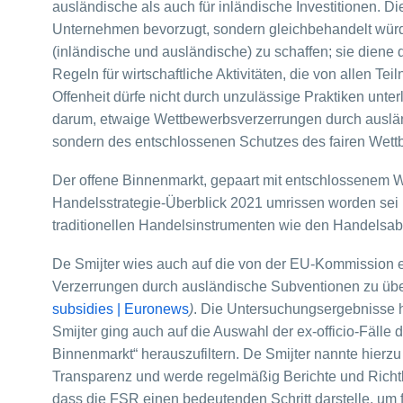
ausländische als auch für inländische Investitionen.
Unternehmen bevorzugt, sondern gleichbehandelt würde
(inländische und ausländische) zu schaffen; sie diene
Regeln für wirtschaftliche Aktivitäten, die von allen T
Offenheit dürfe nicht durch unzulässige Praktiken unt
darum, etwaige Wettbewerbsverzerrungen durch ausländ
sondern des entschlossenen Schutzes des fairen Wett
Der offene Binnenmarkt, gepaart mit entschlossenem We
Handelsstrategie-Überblick 2021 umrissen worden sei 
traditionellen Handelsinstrumenten wie den Handelsa
De Smijter wies auch auf die von der EU-Kommission e
Verzerrungen durch ausländische Subventionen zu übe
subsidies | Euronews
)
. Die Untersuchungsergebnisse h
Smijter ging auch auf die Auswahl der ex-officio-Fälle
Binnenmarkt“ herauszufiltern. De Smijter nannte hie
Transparenz und werde regelmäßig Berichte und Richtl
dass die FSR einen bedeutenden Schritt darstelle, u