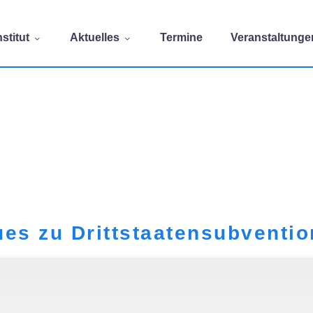
stitut
Aktuelles
Termine
Veranstaltunge
es zu Drittstaatensubventio