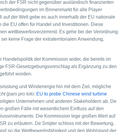
eich der FSR nicht gegenüber ausländisch finanzierten
werbsbedingungen im Binnenmarkt für alle Player
l auf der Welt gebe es auch innerhalb der EU nationale
e die EU offen für Handel und Investitionen. Diese
ionen wettbewerbsverzerrend. Es gehe bei der Verordnung
ei keine Frage der extraterritorialen Anwendung,
 Handelspolitik der Kommission wider, die bereits im
alige FSR-Gesetzgebungsvorschlag als Ergänzung zu den
geführt worden.
srüstung und Windenergie hin mit dem Ziel, mögliche
t (pars pro toto:
EU to probe Chinese wind turbine
teiligten Unternehmen und anderen Stakeholdern ab. De
gen großen Fälle mit wesentlichem Einfluss auf den
lussinstruments. Die Kommission lege großen Wert auf
R zu erläutern. De Smijter schloss mit der Bewertung,
und so die Wettbewerbsfähigkeit und den Wohlstand der