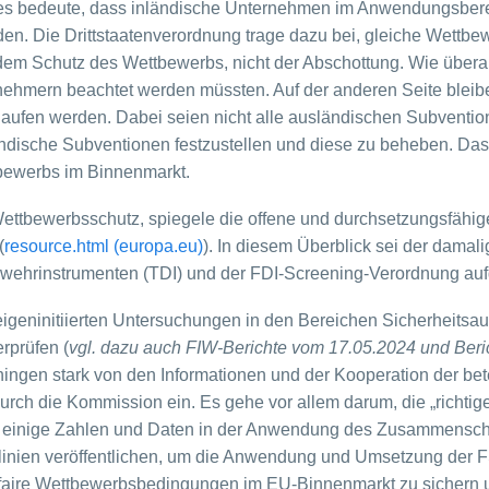
 Dies bedeute, dass inländische Unternehmen im Anwendungsber
n. Die Drittstaatenverordnung trage dazu bei, gleiche Wettbe
 dem Schutz des Wettbewerbs, nicht der Abschottung. Wie überal
eilnehmern beachtet werden müssten. Auf der anderen Seite bleib
erlaufen werden. Dabei seien nicht alle ausländischen Subvent
ische Subventionen festzustellen und diese zu beheben. Das s
bewerbs im Binnenmarkt.
ttbewerbsschutz, spiegele die offene und durchsetzungsfähige
(
resource.html (europa.eu)
). In diesem Überblick sei der dam
bwehrinstrumenten (TDI) und der FDI-Screening-Verordnung auf
igeninitiierten Untersuchungen in den Bereichen Sicherheitsau
rprüfen (
vgl. dazu auch FIW-Berichte vom 17.05.2024 und Berich
ingen stark von den Informationen und der Kooperation der be
 durch die Kommission ein. Es gehe vor allem darum, die „richti
rzu einige Zahlen und Daten in der Anwendung des Zusammensch
inien veröffentlichen, um die Anwendung und Umsetzung der FS
m faire Wettbewerbsbedingungen im EU-Binnenmarkt zu sichern 