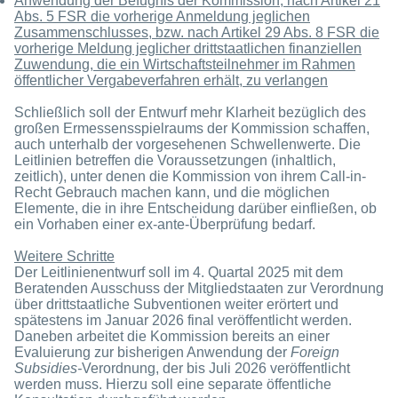
Anwendung der Befugnis der Kommission, nach Artikel 21
Abs. 5 FSR die vorherige Anmeldung jeglichen
Zusammenschlusses, bzw. nach Artikel 29 Abs. 8 FSR die
vorherige Meldung jeglicher drittstaatlichen finanziellen
Zuwendung, die ein Wirtschaftsteilnehmer im Rahmen
öffentlicher Vergabeverfahren erhält, zu verlangen
Schließlich soll der Entwurf mehr Klarheit bezüglich des
großen Ermessensspielraums der Kommission schaffen,
auch unterhalb der vorgesehenen Schwellenwerte. Die
Leitlinien betreffen die Voraussetzungen (inhaltlich,
zeitlich), unter denen die Kommission von ihrem Call-in-
Recht Gebrauch machen kann, und die möglichen
Elemente, die in ihre Entscheidung darüber einfließen, ob
ein Vorhaben einer ex-ante-Überprüfung bedarf.
Weitere Schritte
Der Leitlinienentwurf soll im 4. Quartal 2025 mit dem
Beratenden Ausschuss der Mitgliedstaaten zur Verordnung
über drittstaatliche Subventionen weiter erörtert und
spätestens im Januar 2026 final veröffentlicht werden.
Daneben arbeitet die Kommission bereits an einer
Evaluierung zur bisherigen Anwendung der
Foreign
Subsidies-
Verordnung, der bis Juli 2026 veröffentlicht
werden muss. Hierzu soll eine separate öffentliche