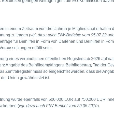
Bei diesen geringen Beträgen geht die EU-Kommission davon a
en in einem Zeitraum von drei Jahren je Mitgliedstaat erhalten
hnung zu tragen (
vgl. dazu auch FIW-Berichte vom 05.07.22 un
träge für Beihilfen in Form von Darlehen und Beihilfen in Form
Voraussetzungen erfüllt sein.
ung eines verbindlichen öffentlichen Registers ab 2026 auf na
assen: Angabe des Beihilfeempfängers, Beihilfebetrag, Tag der 
as Zentralregister muss so eingerichtet werden, dass die Angaben
 der Union gewährleistet ist.
ung wurde ebenfalls von 500.000 EUR auf 750.000 EUR innerh
schrieben (
vgl. dazu auch FIW-Bericht vom 29.05.2019
).