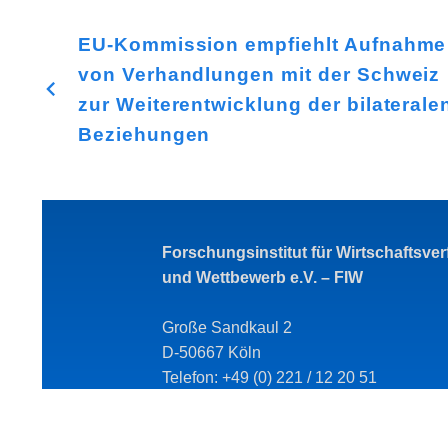
EU-Kommission empfiehlt Aufnahme
von Verhandlungen mit der Schweiz
zur Weiterentwicklung der bilaterale
Beziehungen
Forschungsinstitut für Wirtschaftsve
und Wettbewerb e.V. – FIW
Große Sandkaul 2
D-50667 Köln
Telefon: +49 (0) 221 / 12 20 51
Telefax: +49 (0) 221 / 12 20 52
E-Mail: fiw@fiw-online.de