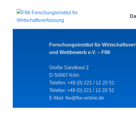
Da
Forschungsinstitut für Wirtschaftsve
und Wettbewerb e.V. – FIW
Große Sandkaul 2
D-50667 Köln
Telefon: +49 (0) 221 / 12 20 51
Telefax: +49 (0) 221 / 12 20 52
E-Mail: fiw@fiw-online.de