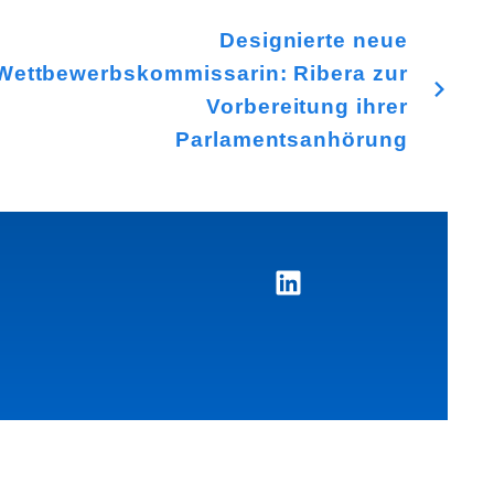
Designierte neue
Wettbewerbskommissarin: Ribera zur
Vorbereitung ihrer
Parlamentsanhörung