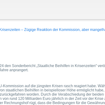
n Krisenzeiten – Zügige Reaktion der Kommission, aber mangelha
den Sonderbericht „Staatliche Beihilfen in Krisenzeiten“ veröf
Jahre anprangert.
U-Kommission auf die jüngsten Krisen rasch reagiert habe. Währe
 staatlichen Beihilfen in beispielloser Höhe ermöglicht habe, s
 zurückgefahren worden. Durch die Verabschiedung der beiden 
ien von rund 120 Milliarden Euro jährlich in der Zeit vor der Kr
Der Rechnungshof rügt, dass die Bedingungen für die Gewährung