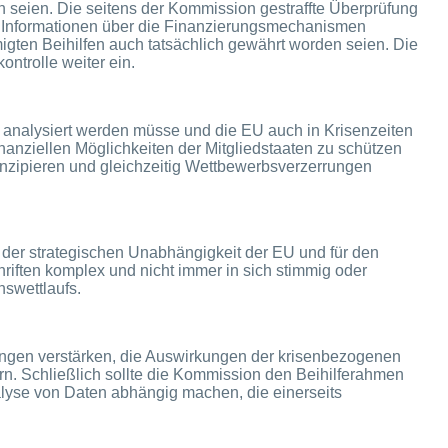
n seien. Die seitens der Kommission gestraffte Überprüfung
e Informationen über die Finanzierungsmechanismen
ten Beihilfen auch tatsächlich gewährt worden seien. Die
ontrolle weiter ein.
r analysiert werden müsse und die EU auch in Krisenzeiten
nanziellen Möglichkeiten der Mitgliedstaaten zu schützen
onzipieren und gleichzeitig Wettbewerbsverzerrungen
ng der strategischen Unabhängigkeit der EU und für den
riften komplex und nicht immer in sich stimmig oder
nswettlaufs.
ungen verstärken, die Auswirkungen der krisenbezogenen
rn. Schließlich sollte die Kommission den Beihilferahmen
nalyse von Daten abhängig machen, die einerseits