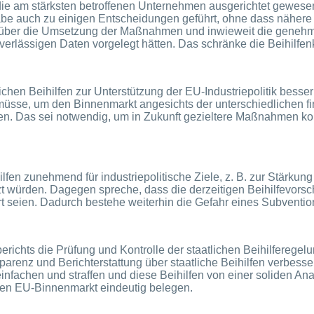
f die am stärksten betroffenen Unternehmen ausgerichtet gewese
habe auch zu einigen Entscheidungen geführt, ohne dass näher
 über die Umsetzung der Maßnahmen und inwieweit die genehmig
verlässigen Daten vorgelegt hätten. Das schränke die Beihilfenk
chen Beihilfen zur Unterstützung der EU-Industriepolitik besse
 müsse, um den Binnenmarkt angesichts der unterschiedlichen fi
ten. Das sei notwendig, um in Zukunft gezieltere Maßnahmen k
ilfen zunehmend für industriepolitische Ziele, z. B. zur Stärku
t würden. Dagegen spreche, dass die derzeitigen Beihilfevorsch
t seien. Dadurch bestehe weiterhin die Gefahr eines Subventio
chts die Prüfung und Kontrolle der staatlichen Beihilferegel
arenz und Berichterstattung über staatliche Beihilfen verbesse
reinfachen und straffen und diese Beihilfen von einer soliden A
den EU-Binnenmarkt eindeutig belegen.