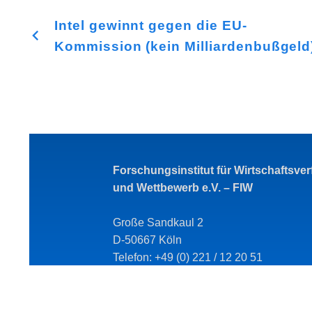
Intel gewinnt gegen die EU-
Kommission (kein Milliardenbußgeld
Forschungsinstitut für Wirtschaftsve
und Wettbewerb e.V. – FIW
Große Sandkaul 2
D-50667 Köln
Telefon: +49 (0) 221 / 12 20 51
Telefax: +49 (0) 221 / 12 20 52
E-Mail: fiw@fiw-online.de