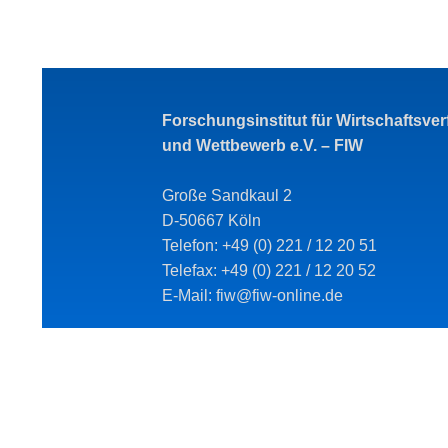
Forschungsinstitut für Wirtschaftsve
und Wettbewerb e.V. – FIW
Große Sandkaul 2
D-50667 Köln
Telefon: +49 (0) 221 / 12 20 51
Telefax: +49 (0) 221 / 12 20 52
E-Mail: fiw@fiw-online.de