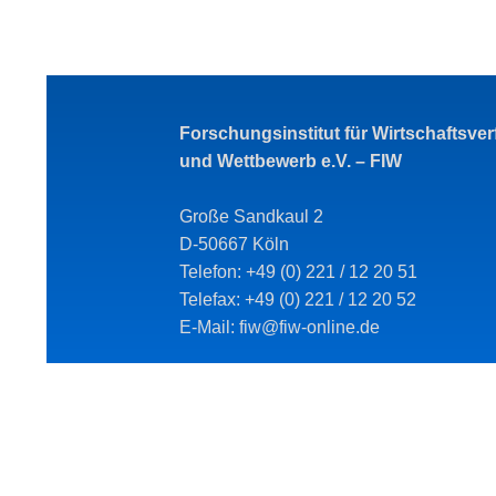
Forschungsinstitut für Wirtschaftsve
und Wettbewerb e.V. – FIW
Große Sandkaul 2
D-50667 Köln
Telefon: +49 (0) 221 / 12 20 51
Telefax: +49 (0) 221 / 12 20 52
E-Mail: fiw@fiw-online.de