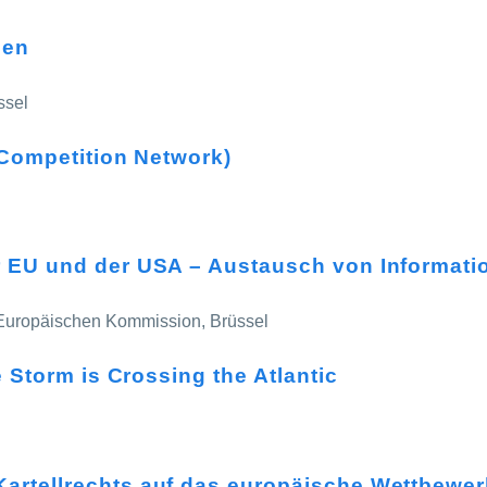
nen
ssel
 Competition Network)
r EU und der USA – Austausch von Informati
 Europäischen Kommission, Brüssel
e Storm is Crossing the Atlantic
artellrechts auf das europäische Wettbewer