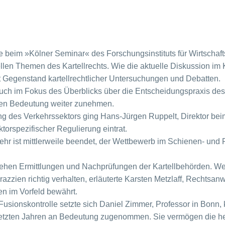
e beim »Kölner Seminar« des Forschungsinstituts für Wirtscha
llen Themen des Kartellrechts. Wie die aktuelle Diskussion im 
Gegenstand kartellrechtlicher Untersuchungen und Debatten.
uch im Fokus des Überblicks über die Entscheidungspraxis des
eren Bedeutung weiter zunehmen.
rung des Verkehrssektors ging Hans-Jürgen Ruppelt, Direktor be
orspezifischer Regulierung eintrat.
ehr ist mittlerweile beendet, der Wettbewerb im Schienen- und 
 stehen Ermittlungen und Nachprüfungen der Kartellbehörde
lrazzien richtig verhalten, erläuterte Karsten Metzlaff, Recht
n im Vorfeld bewährt.
sionskontrolle setzte sich Daniel Zimmer, Professor in Bonn, 
 letzten Jahren an Bedeutung zugenommen. Sie vermögen die 