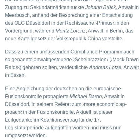
Zugang zu Sekundärmärkten rückte
Johann Brück
, Anwalt in
Meerbusch, anhand der Besprechung einer Entschei­dung
des OLG Düsseldorf in der Rechtssache ›Primus‹ in den
Vordergrund, während
Moritz Lorenz
, Anwalt in Berlin, das
neue Kartellgesetz der Volksrepublik China vor­stellte.
Dass zu einem umfassenden Compliance-Programm auch
so genannte anwaltgesteu­erte ›Scheinrazzien‹ (›Mock Dawn
Raids‹) gehören sollten, verdeutlichte
Andreas Lot­ze
, Anwalt
in Essen.
Eine Angleichung der deutschen an die europäische
Fusionskontrolle propagier­te
Michael Baron
, Anwalt in
Düsseldorf, in seinem Referat zum ›more economic ap­
proach‹ in der Fusionskontrolle. Aktuell ist dieser
Leitgedanke im Koalitionsvertrag für die 17.
Legislaturperiode aufgegriffen worden und muss nun
umgesetzt werden.