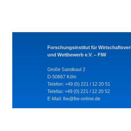
Forschungsinstitut für Wirtschaftsve
und Wettbewerb e.V. – FIW
Große Sandkaul 2
D-50667 Köln
Telefon: +49 (0) 221 / 12 20 51
Telefax: +49 (0) 221 / 12 20 52
E-Mail: fiw@fiw-online.de