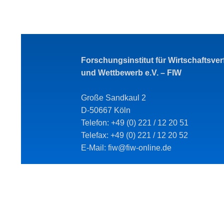
Forschungsinstitut für Wirtschaftsve
und Wettbewerb e.V. – FIW
Große Sandkaul 2
D-50667 Köln
Telefon: +49 (0) 221 / 12 20 51
Telefax: +49 (0) 221 / 12 20 52
E-Mail: fiw@fiw-online.de