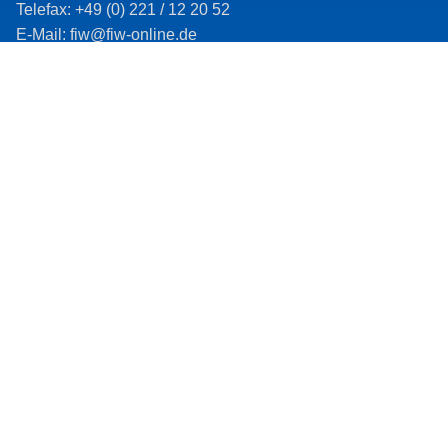
Telefax: +49 (0) 221 / 12 20 52
E-Mail: fiw@fiw-online.de
Impressum
Datenschutz