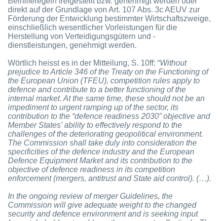
Beihilferegeln freigestellt bzw. genehmigt werden oder
direkt auf der Grundlage von Art. 107 Abs. 3c AEUV zur
Förderung der Entwicklung bestimmter Wirtschaftszweige,
einschließlich wesentlicher Vorleistungen für die
Herstellung von Verteidigungsgütern und -
dienstleistungen, genehmigt werden.
Wörtlich heisst es in der Mitteilung, S. 10ff: “
Without
prejudice to Article 346 of the Treaty on the Functioning of
the European Union (TFEU), competition rules apply to
defence and contribute to a better functioning of the
internal market. At the same time, these should not be an
impediment to urgent ramping up of the sector, its
contribution to the “defence readiness 2030” objective and
Member States’ ability to effectively respond to the
challenges of the deteriorating geopolitical environment.
The Commission shall take duly into consideration the
specificities of the defence industry and the European
Defence Equipment Market and its contribution to the
objective of defence readiness in its competition
enforcement (mergers, antitrust and State aid control). (…).
In the ongoing review of merger Guidelines, the
Commission will give adequate weight to the changed
security and defence environment and is seeking input