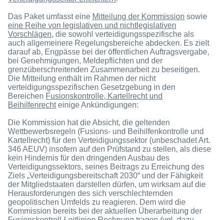
Das Paket umfasst eine
Mitteilung der Kommission
sowie
eine Reihe von legislativen und nichtlegislativen
Vorschlägen
, die sowohl verteidigungsspezifische als
auch allgemeinere Regelungsbereiche abdecken. Es zielt
darauf ab, Engpässe bei der öffentlichen Auftragsvergabe,
bei Genehmigungen, Meldepflichten und der
grenzüberschreitenden Zusammenarbeit zu beseitigen.
Die Mitteilung enthält im Rahmen der nicht
verteidigungsspezifischen Gesetzgebung in den
Bereichen
Fusionskontrolle, Kartellrecht und
Beihilfenrecht
einige Ankündigungen:
Die Kommission hat die Absicht, die geltenden
Wettbewerbsregeln (Fusions- und Beihilfenkontrolle und
Kartellrecht) für den Verteidigungssektor (unbeschadet Art.
346 AEUV) insofern auf den Prüfstand zu stellen, als diese
kein Hindernis für den dringenden Ausbau des
Verteidigungssektors, seines Beitrags zu Erreichung des
Ziels „Verteidigungsbereitschaft 2030“ und der Fähigkeit
der Mitgliedstaaten darstellen dürfen, um wirksam auf die
Herausforderungen des sich verschlechternden
geopolitischen Umfelds zu reagieren. Dem wird die
Kommission bereits bei der aktuellen Überarbeitung der
Fusionskontroll-Leitlinien
Rechnung tragen (vgl. dazu