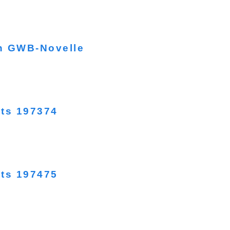
n GWB-Novelle
hts 197374
hts 197475