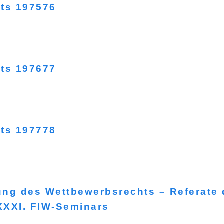
hts 197576
hts 197677
hts 197778
ung des Wettbewerbsrechts – Referate
 XXXI. FIW-Seminars