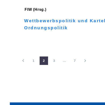
FIW (Hrsg.)
Wettbewerbspolitik und Karte
Ordnungspolitik
1
2
3
…
7