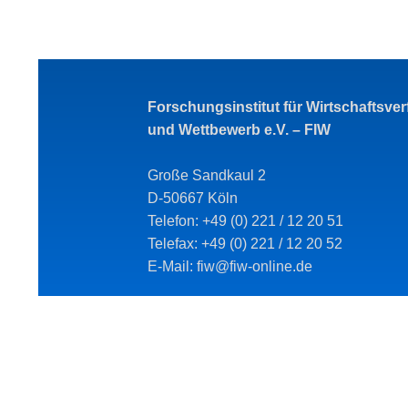
Forschungsinstitut für Wirtschaftsve
und Wettbewerb e.V. – FIW
Große Sandkaul 2
D-50667 Köln
Telefon: +49 (0) 221 / 12 20 51
Telefax: +49 (0) 221 / 12 20 52
E-Mail: fiw@fiw-online.de