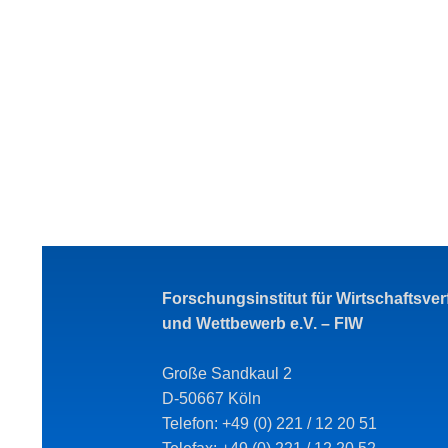
Forschungsinstitut für Wirtschaftsve
und Wettbewerb e.V. – FIW
Große Sandkaul 2
D-50667 Köln
Telefon: +49 (0) 221 / 12 20 51