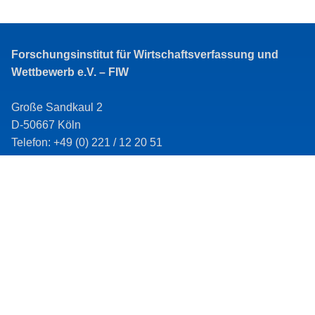
Forschungsinstitut für Wirtschaftsverfassung und
Wettbewerb e.V. – FIW
Große Sandkaul 2
D-50667 Köln
Telefon: +49 (0) 221 / 12 20 51
Telefax: +49 (0) 221 / 12 20 52
E-Mail: fiw@fiw-online.de
Impressum
Datenschutz