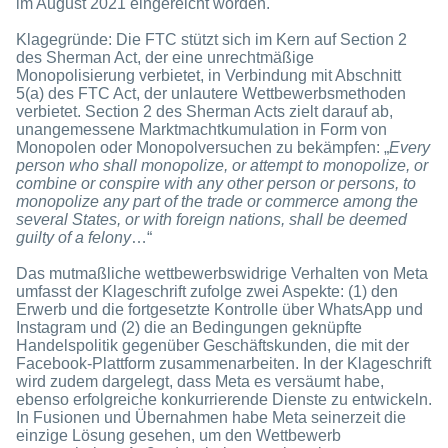
im August 2021 eingereicht worden.
Klagegründe: Die FTC stützt sich im Kern auf Section 2
des Sherman Act, der eine unrechtmäßige
Monopolisierung verbietet, in Verbindung mit Abschnitt
5(a) des FTC Act, der unlautere Wettbewerbsmethoden
verbietet. Section 2 des Sherman Acts zielt darauf ab,
unangemessene Marktmachtkumulation in Form von
Monopolen oder Monopolversuchen zu bekämpfen: „
Every
person who shall monopolize, or attempt to monopolize, or
combine or conspire with any other person or persons, to
monopolize any part of the trade or commerce among the
several States, or with foreign nations, shall be deemed
guilty of a felony
…“
Das mutmaßliche wettbewerbswidrige Verhalten von Meta
umfasst der Klageschrift zufolge zwei Aspekte: (1) den
Erwerb und die fortgesetzte Kontrolle über WhatsApp und
Instagram und (2) die an Bedingungen geknüpfte
Handelspolitik gegenüber Geschäftskunden, die mit der
Facebook-Plattform zusammenarbeiten. In der Klageschrift
wird zudem dargelegt, dass Meta es versäumt habe,
ebenso erfolgreiche konkurrierende Dienste zu entwickeln.
In Fusionen und Übernahmen habe Meta seinerzeit die
einzige Lösung gesehen, um den Wettbewerb