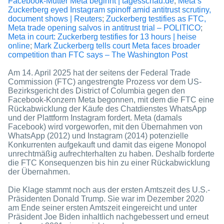
Facebook-Mutter Meta beginnt | tagesschau.de
;
Meta’s
Zuckerberg eyed Instagram spinoff amid antitrust scrutiny,
document shows | Reuters
;
Zuckerberg testifies as FTC,
Meta trade opening salvos in antitrust trial – POLITICO
;
Meta in court: Zuckerberg testifies for 13 hours | heise
online
;
Mark Zuckerberg tells court Meta faces broader
competition than FTC says – The Washington Post
Am 14. April 2025 hat der seitens der Federal Trade
Commission (FTC) angestrengte Prozess vor dem US-
Bezirksgericht des District of Columbia gegen den
Facebook-Konzern Meta begonnen, mit dem die FTC eine
Rückabwicklung der Käufe des Chatdienstes WhatsApp
und der Plattform Instagram fordert. Meta (damals
Facebook) wird vorgeworfen, mit den Übernahmen von
WhatsApp (2012) und Instagram (2014) potenzielle
Konkurrenten aufgekauft und damit das eigene Monopol
unrechtmäßig aufrechterhalten zu haben. Deshalb forderte
die FTC Konsequenzen bis hin zu einer Rückabwicklung
der Übernahmen.
Die Klage stammt noch aus der ersten Amtszeit des U.S.-
Präsidenten Donald Trump. Sie war im Dezember 2020
am Ende seiner ersten Amtszeit eingereicht und unter
Präsident Joe Biden inhaltlich nachgebessert und erneut