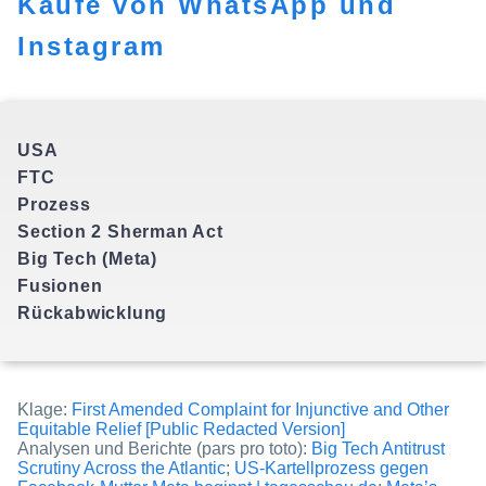
Käufe von WhatsApp und
Instagram
USA
FTC
Prozess
Section 2 Sherman Act
Big Tech (Meta)
Fusionen
Klage:
First Amended Complaint for Injunctive and Other
Equitable Relief [Public Redacted Version]
Analysen und Berichte (pars pro toto):
Big Tech Antitrust
Scrutiny Across the Atlantic
;
US-Kartellprozess gegen