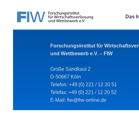
Das In
Forschungsinstitut für Wirtschaftsve
und Wettbewerb e.V. – FIW
Große Sandkaul 2
D-50667 Köln
Telefon: +49 (0) 221 / 12 20 51
Telefax: +49 (0) 221 / 12 20 52
E-Mail: fiw@fiw-online.de