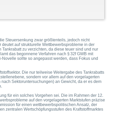
ie Steuersenkung zwar größtenteils, jedoch nicht
r deutet auf strukturelle Wettbewerbsprobleme in der
n Tankrabatt zu verzichten, da diese teuer sind und nur
llamt das begonnene Verfahren nach § 32f GWB mit
B-Novelle sollte so angepasst werden, dass Fokus und
toffsektor. Die nur teilweise Weitergabe des Tankrabatts
kstellenebene, sondern vor allem auf den vorgelagerten
 nach Sektoruntersuchungen) an Gewicht, da er es dem
n.
ng für ein solches Vorgehen sei. Die im Rahmen der 12.
werbsprobleme auf den vorgelagerten Marktstufen präzise
mission für einen wettbewerbspolitischen Ansatz, der
 den zentralen Wertschöpfungsstufen des Kraftstoffmarktes