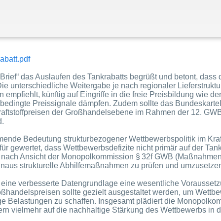
abatt.pdf
rief“ das Auslaufen des Tankrabatts begrüßt und betont, dass d
e unterschiedliche Weitergabe je nach regionaler Lieferstruktu
pfiehlt, künftig auf Eingriffe in die freie Preisbildung wie de
bedingte Preissignale dämpfen. Zudem sollte das Bundeskarte
Kraftstoffpreisen der Großhandelsebene im Rahmen der 12. GW
d.
ende Bedeutung strukturbezogener Wettbewerbspolitik im Krafts
ür gewertet, dass Wettbewerbsdefizite nicht primär auf der Tan
nt nach Ansicht der Monopolkommission § 32f GWB (Maßnahmen
hinaus strukturelle Abhilfemaßnahmen zu prüfen und umzusetze
eine verbesserte Datengrundlage eine wesentliche Voraussetzu
handelspreisen sollte gezielt ausgestaltet werden, um Wettbe
ge Belastungen zu schaffen. Insgesamt plädiert die Monopolkom
ndern vielmehr auf die nachhaltige Stärkung des Wettbewerbs in