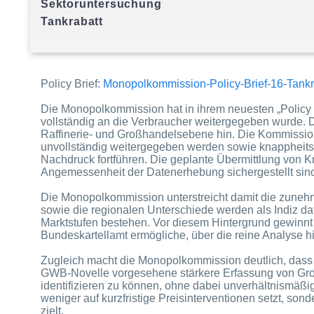
Sektoruntersuchung
Policy Brief:
Monopolkommission-Policy-Brief-16-Tankr
Die Monopolkommission hat in ihrem neuesten „Policy B
vollständig an die Verbraucher weitergegeben wurde. Di
Raffinerie- und Großhandelsebene hin. Die Kommission em
unvollständig weitergegeben werden sowie knappheits
Nachdruck fortführen. Die geplante Übermittlung von 
Angemessenheit der Datenerhebung sichergestellt sin
Die Monopolkommission unterstreicht damit die zunehm
sowie die regionalen Unterschiede werden als Indiz daf
Marktstufen bestehen. Vor diesem Hintergrund gewin
Bundeskartellamt ermögliche, über die reine Analyse 
Zugleich macht die Monopolkommission deutlich, dass 
GWB-Novelle vorgesehene stärkere Erfassung von Groß
identifizieren zu können, ohne dabei unverhältnismäßi
weniger auf kurzfristige Preisinterventionen setzt, so
zielt.