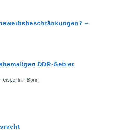
ttbewerbsbeschränkungen? –
m ehemaligen DDR-Gebiet
reispolitik“, Bonn
srecht