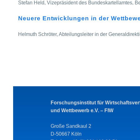
Stefan Held, Vizepräsident des Bundeskartellamtes, Be
Neuere Entwicklungen in der Wettbewe
Helmuth Schröter, Abteilungsleiter in der Generaldire
Forschungsinstitut für Wirtschaftsve
und Wettbewerb e.V. – FIW
Große Sandkaul 2
D-50667 Köln