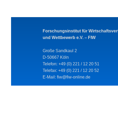
Forschungsinstitut für Wirtschaftsve
und Wettbewerb e.V. – FIW
Große Sandkaul 2
D-50667 Köln
Telefon: +49 (0) 221 / 12 20 51
Telefax: +49 (0) 221 / 12 20 52
E-Mail: fiw@fiw-online.de