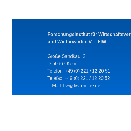
Forschungsinstitut für Wirtschaftsve
und Wettbewerb e.V. – FIW
Große Sandkaul 2
D-50667 Köln
Telefon: +49 (0) 221 / 12 20 51
Telefax: +49 (0) 221 / 12 20 52
E-Mail: fiw@fiw-online.de